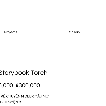
Projects
Gallery
Storybook Torch
Regular
Sale
5,000 
₫300,000
Price
Price
N KỂ CHUYỆN MIDEER MẪU MỚI
12 TRUYỆN !!!!