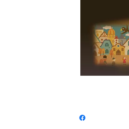
​
Elelands