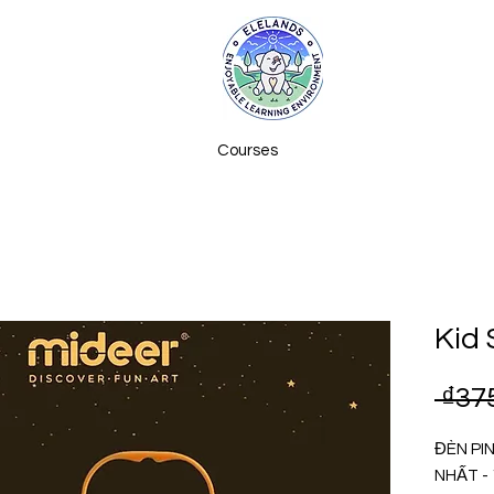
Courses
Kid 
 ₫37
ĐÈN PI
NHẤT - 