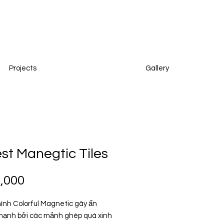
Projects
Gallery
st Manegtic Tiles
Price
,000
hình Colorful Magnetic gây ấn
ạnh bởi các mảnh ghép quá xinh