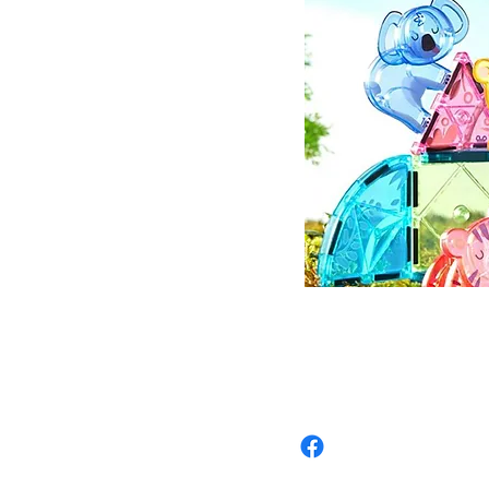
​
Elelands