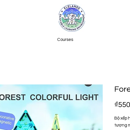
Courses
Fore
₫550
Bộ xếp 
tượng m